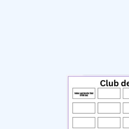
Mitglieder aktiv im
Training
 uns im
dits an.
n offen, die mit