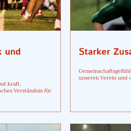
k und
Starker Zu
Gemeinschaftsgefüh
unseren Verein und u
nd Kraft,
sches Verständnis für