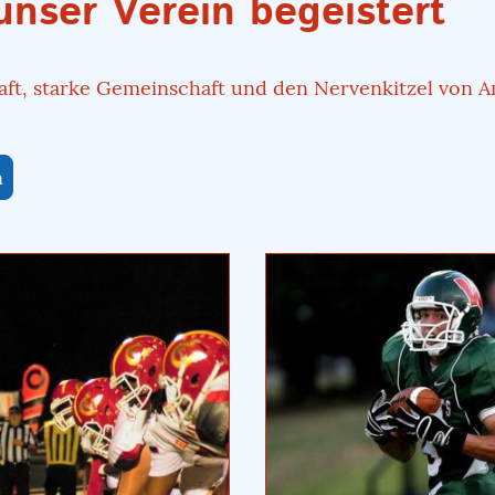
nser Verein begeistert
aft, starke Gemeinschaft und den Nervenkitzel von A
n