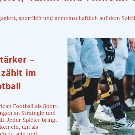
agiert, sportlich und gemeinschaftlich auf dem Spiel
tärker –
 zählt im
tball
can Football als Sport,
ngen an Strategie und
lt. Jeder Spieler bringt
ken ein, um als
ch zu sein und