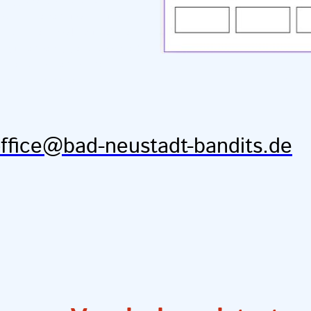
öchten. Mitglieder
len Vorbereitungs- und
loses Getränk. Außerdem
h auf einer Spendentafel
ei jedem Heimspiel
Spen
erer Homepage.
ffice@bad-neustadt-bandits.de