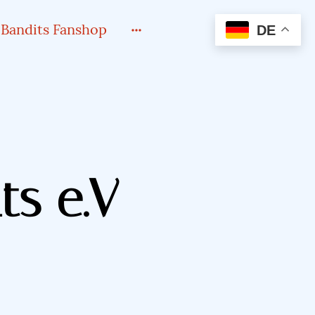
Bandits Fanshop
DE
ts e.V