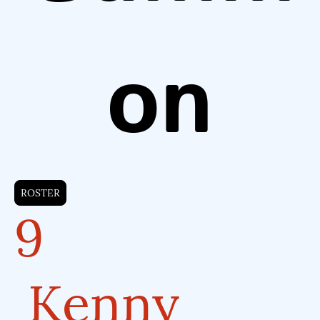
on
ROSTER
9
Kenny