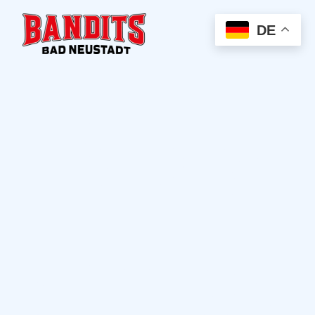
DE
Andy
Stinso