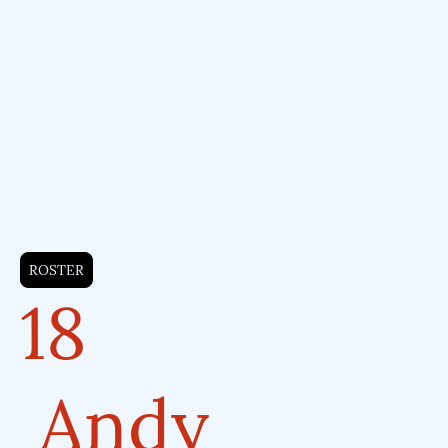
n
ROSTER
18
Andy