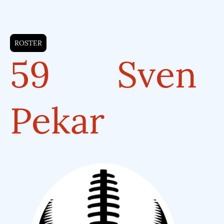
ROSTER
59 Sven
Pekar